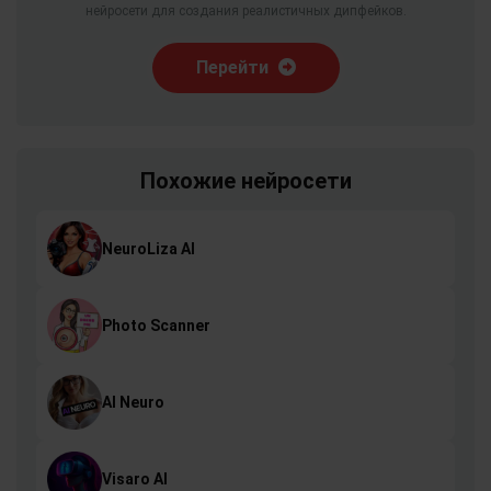
нейросети для создания реалистичных дипфейков.
Перейти
Похожие нейросети
NeuroLiza AI
Photo Scanner
AI Neuro
Visaro AI