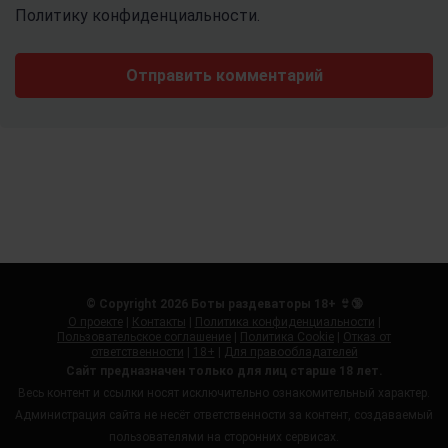
Политику конфиденциальности.
© Copyright 2026 Боты раздеваторы 18+ 👙🔞
О проекте
|
Контакты
|
Политика конфиденциальности
|
Пользовательское соглашение
|
Политика Cookie
|
Отказ от
ответственности
|
18+
|
Для правообладателей
Сайт предназначен только для лиц старше 18 лет.
Весь контент и ссылки носят исключительно ознакомительный характер.
Администрация сайта не несёт ответственности за контент, создаваемый
пользователями на сторонних сервисах.