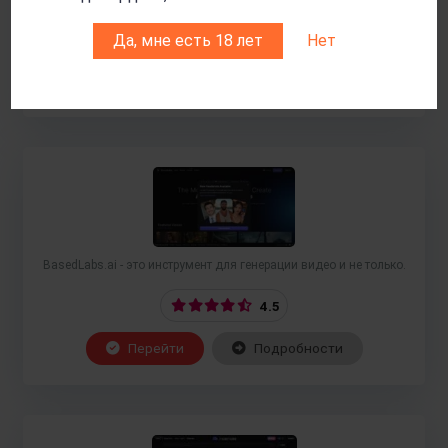
4.5
Да, мне есть 18 лет
Нет
Перейти
Подробности
BasedLabs.ai - это инструмент для генерации видео и не только.
4.5
Перейти
Подробности