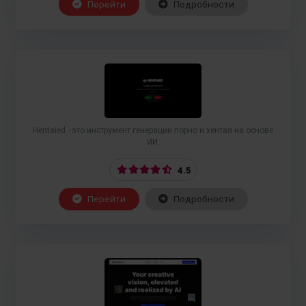
Перейти
Подробности
Hentaied - это инструмент генерации порно и хентая на основе
ИИ.
4.5
Перейти
Подробности